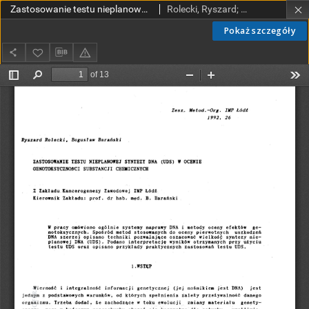
Zastosowanie testu nieplanowej syntezy DNA (UDS) w ocenie genotoksyczności substancji chemicznych
Rolecki, Ryszard; Barański, Bogusław
Pokaż szczegóły