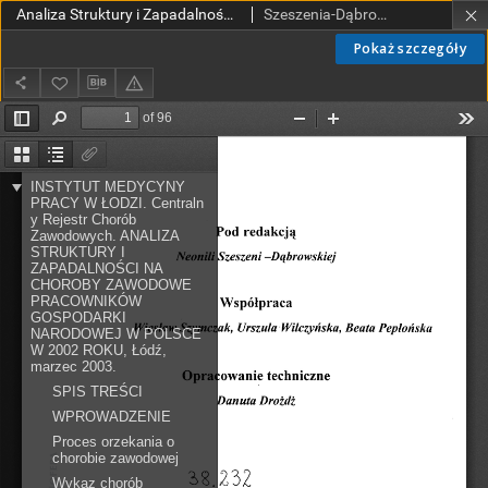
Analiza Struktury i Zapadalności na Choroby Zawodowe Pracowników Gospodarki Narodowej w Polsce w 2002 Roku
Szeszenia-Dąbrowska, Neonila; Wilczyńska, Urszula; Szymczak, Wiesław; Pepłońska, Beata
Pokaż szczegóły