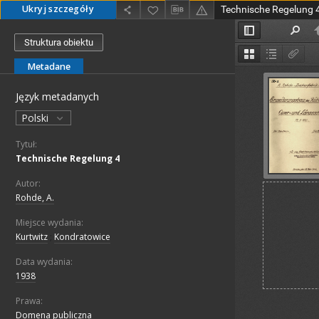
Ukryj szczegóły
Technische Regelung 
Struktura obiektu
Metadane
Język metadanych
Polski
Tytuł:
Technische Regelung 4
Autor:
Rohde, A.
Miejsce wydania:
Kurtwitz
;
Kondratowice
Data wydania:
1938
Prawa:
Domena publiczna