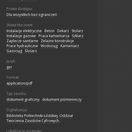
Prawa dostępu:
Dla wszystkich bez ograniczeń
Słowa kluczowe:
Instalacje elektryczne
;
Beton
;
Dekarz
;
Stolarz
;
Instalacje gazowe
;
Praca kamieniarza
;
Szklarz
;
Zaplecze sanitarne
;
Żelazne konstrukcje
;
Prace hydrauliczne
;
Wodociąg
;
Kamieniarz
;
Gazociąg
;
Ślusarz
Język:
ger
Format:
application/pdf
Typ zasobu:
dokument graficzny
;
dokument piśmienniczy
Digitalizacja:
Biblioteka Politechniki Łódzkiej. Oddział
Tworzenia Zasobów Cyfrowych.
Lokalizacja oryginału: