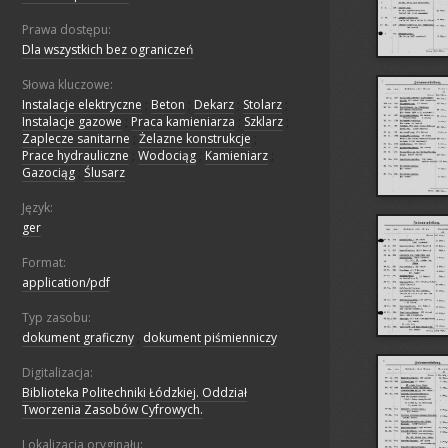
Prawa dostępu:
Dla wszystkich bez ograniczeń
Słowa kluczowe:
Instalacje elektryczne
;
Beton
;
Dekarz
;
Stolarz
;
Instalacje gazowe
;
Praca kamieniarza
;
Szklarz
;
Zaplecze sanitarne
;
Żelazne konstrukcje
;
Prace hydrauliczne
;
Wodociąg
;
Kamieniarz
;
Gazociąg
;
Ślusarz
Język:
ger
Format:
application/pdf
Typ zasobu:
dokument graficzny
;
dokument piśmienniczy
Digitalizacja:
Biblioteka Politechniki Łódzkiej. Oddział
Tworzenia Zasobów Cyfrowych.
Lokalizacja oryginału: