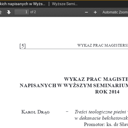
Wykaz prac magisterskich napisanych w Wyższym Seminarium Duchownym w Łodzi
Wyższe Seminarium Duchowne w Łodzi