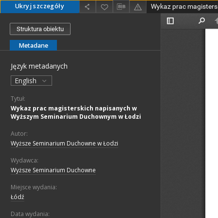
Ukryj szczegóły
Struktura obiektu
Metadane
Język metadanych
English
Tytuł:
Wykaz prac magisterskich napisanych w
Wyższym Seminarium Duchownym w Łodzi
Autor:
Wyższe Seminarium Duchowne w Łodzi
Wydawca:
Wyższe Seminarium Duchowne
Miejsce wydania:
Łódź
Data wydania: