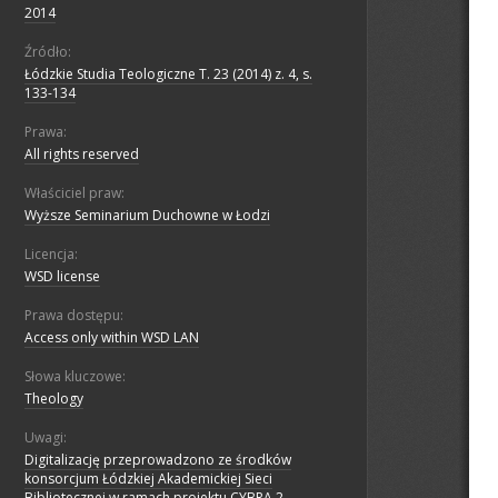
2014
Źródło:
Łódzkie Studia Teologiczne T. 23 (2014) z. 4, s.
133-134
Prawa:
All rights reserved
Właściciel praw:
Wyższe Seminarium Duchowne w Łodzi
Licencja:
WSD license
Prawa dostępu:
Access only within WSD LAN
Słowa kluczowe:
Theology
Uwagi:
Digitalizację przeprowadzono ze środków
konsorcjum Łódzkiej Akademickiej Sieci
Bibliotecznej w ramach projektu CYBRA 2