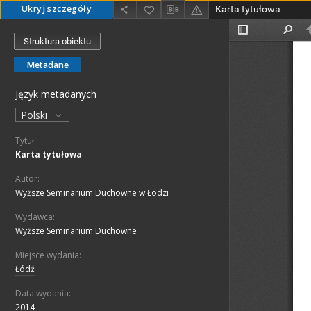
Ukryj szczegóły
Karta tytułowa
Struktura obiektu
Metadane
Język metadanych
Polski
Tytuł:
Karta tytułowa
Autor:
Wyższe Seminarium Duchowne w Łodzi
Wydawca:
Wyższe Seminarium Duchowne
Miejsce wydania:
Łódź
Data wydania:
2014