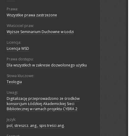
Prawa:
Wszystkie prawa zastrzeżone
Właściciel praw:
Wyższe Seminarium Duchowne w Łodzi
Licencja:
Licencja WSD
Prawa dostępu:
Dla wszystkich w zakresie dozwolonego użytku
Słowa kluczowe:
Teologia
Uwagi:
Digitalizację przeprowadzono ze środków
konsorcjum Łódzkiej Akademickiej Sieci
Bibliotecznej w ramach projektu CYBRA 2
Język:
pol, streszcz. ang., spis treści ang.