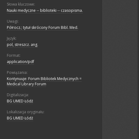
Słowa kluczowe:
Nauki medyczne -- biblioteki -- czasopisma.
Uwagi:
Półrocz.; tytuł skrócony Forum Bibl. Med.
Język:
pol, streszcz. ang.
Format:
application/pdf
Powiązania:
Kontynuuje: Forum Bibliotek Medycznych =
Medical Library Forum
Digitalizacja:
BG UMED Łódź
Lokalizacja oryginału:
BG UMED Łódź