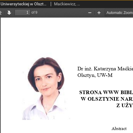
Strona www Biblioteki Uniwersyteckiej w Olsztynie narzędziem komunikacji z użytkownikiem
Maćkiewicz, Katarzyna.