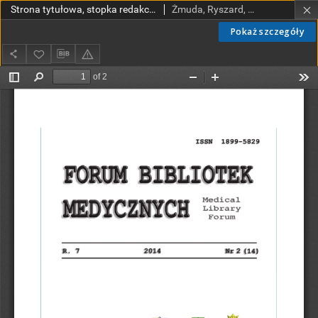
Strona tytułowa, stopka redakcyjna
Żmuda, Ryszard, red. nacz.
Pokaż szczegóły