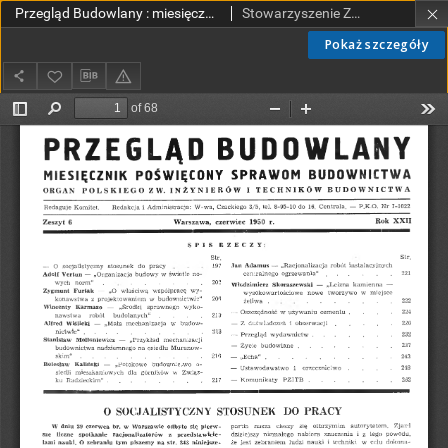
Przegląd Budowlany : miesięcznik poświęcony sprawom budownictwa : organ Stowarzyszenia Zawodowego Przemysłowców Budowlanych R. P. R. 22 nr 6 (1950)
Stowarzyszenie Zawodowe Przemysłowców Budowlanych Rzeczypospolitej Polskiej.
Pokaż szczegóły