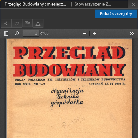
Przegląd Budowlany : miesięcznik poświęcony sprawom budownictwa : organ Stowarzyszenia Zawodowego Przemysłowców Budowlanych R. P. R. 22 nr 1/2 (1950)
Stowarzyszenie Zawodowe Przemysłowców Budowlanych Rzeczypospolitej Polskiej.
Pokaż szczegóły