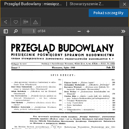
Przegląd Budowlany : miesięcznik poświęcony sprawom budownictwa : organ Stowarzyszenia Zawodowego Przemysłowców Budowlanych R. P. R. 20 nr 7 (1948)
Stowarzyszenie Zawodowe Przemysłowców Budowlanych Rzeczypospolitej Polskiej.
Pokaż szczegóły