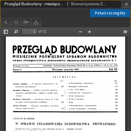
Przegląd Budowlany : miesięcznik poświęcony sprawom budownictwa : organ Stowarzyszenia Zawodowego Przemysłowców Budowlanych R. P. R. 20 nr 6 (1948)
Stowarzyszenie Zawodowe Przemysłowców Budowlanych Rzeczypospolitej Polskiej.
Pokaż szczegóły