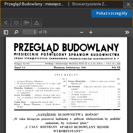
Przegląd Budowlany : miesięcznik poświęcony sprawom budownictwa : organ Stowarzyszenia Zawodowego Przemysłowców Budowlanych R. P. R. 20 nr 4/5 (1948)
Stowarzyszenie Zawodowe Przemysłowców Budowlanych Rzeczypospolitej Polskiej.
Pokaż szczegóły