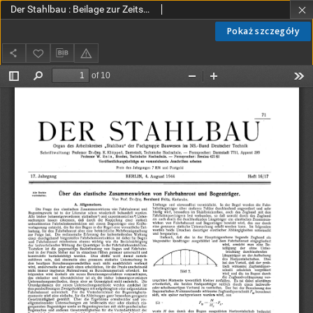
Der Stahlbau : Beilage zur Zeitschrift Die Bautechnik Jg. 17 H. 16-17 (1944)
Pokaż szczegóły