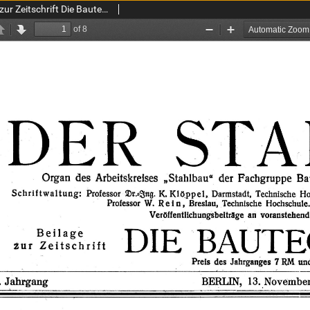
Der Stahlbau : Beilage zur Zeitschrift Die Bautechnik Jg. 15 H. 23-24 (1942)