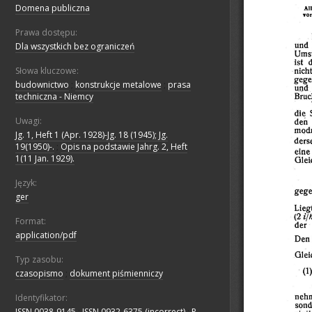
Domena publiczna
Prawa dostępu:
Dla wszystkich bez ograniczeń
Słowa kluczowe:
budownictwo
;
konstrukcje metalowe
;
prasa
techniczna - Niemcy
Uwagi:
Jg. 1, Heft 1 (Apr. 1928)-Jg. 18 (1945); Jg.
19(1950)-.
;
Opis na podstawie Jahrg. 2, Heft
1(11 Jan. 1929).
Język:
ger
Format:
application/pdf
Typ zasobu:
czasopismo
;
dokument piśmienniczy
Identyfikator:
ISSN 0038-9145
;
ISSN 0932-6375 (incorrect)
;
P-