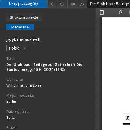
Ukryj szczegóły
Struktura obiektu
Metadane
Język metadanych
Polski
Tytuł:
Der Stahlbau : Beilage zur Zeitschrift Die
Bautechnik Jg. 15 H. 23-24 (1942)
Wydawca:
Wilhelm Ernst & Sohn
Miejsce wydania:
Berlin
Data wydania:
1942
Prawa: