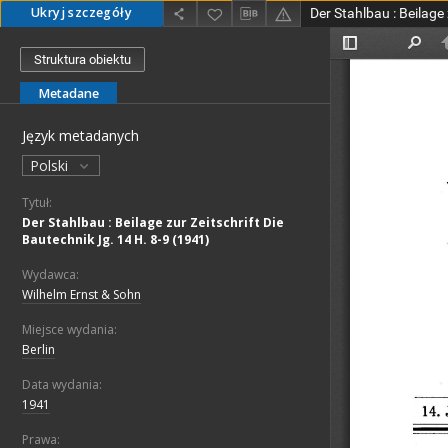
Ukryj szczegóły
Struktura obiektu
Metadane
Język metadanych
Polski
Tytuł:
Der Stahlbau : Beilage zur Zeitschrift Die
Bautechnik Jg. 14 H. 8-9 (1941)
Wydawca:
Wilhelm Ernst & Sohn
Miejsce wydania:
Berlin
Data wydania:
1941
Prawa: