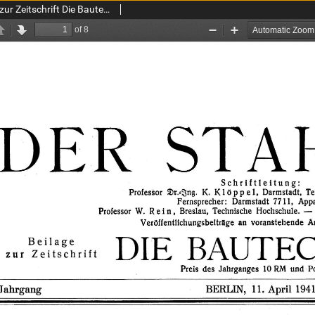
Der Stahlbau : Beilage zur Zeitschrift Die Bautechnik Jg. 14 H. 8-9 (1941)