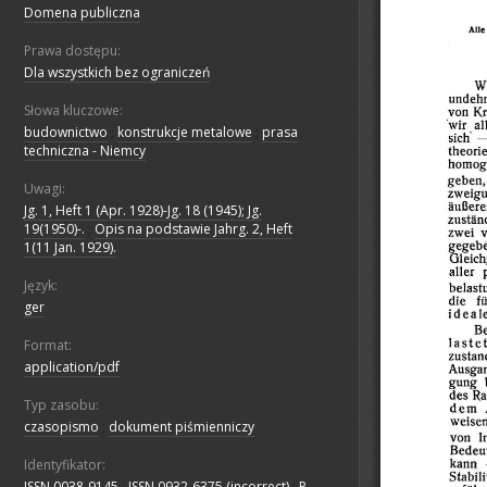
Domena publiczna
Prawa dostępu:
Dla wszystkich bez ograniczeń
Słowa kluczowe:
budownictwo
;
konstrukcje metalowe
;
prasa
techniczna - Niemcy
Uwagi:
Jg. 1, Heft 1 (Apr. 1928)-Jg. 18 (1945); Jg.
19(1950)-.
;
Opis na podstawie Jahrg. 2, Heft
1(11 Jan. 1929).
Język:
ger
Format:
application/pdf
Typ zasobu:
czasopismo
;
dokument piśmienniczy
Identyfikator:
ISSN 0038-9145
;
ISSN 0932-6375 (incorrect)
;
P-