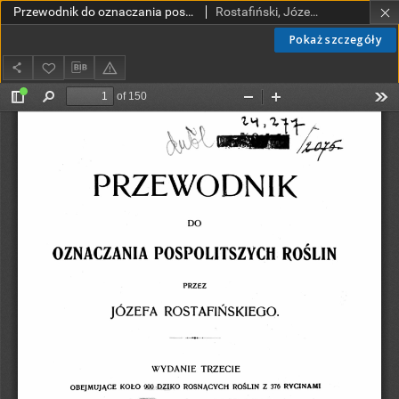
Przewodnik do oznaczania pospolitszych roślin. Z. 1. zawierający tekst / przez Józefa Rostafińskiego.
Rostafiński, Józef (1850-1928)
Pokaż szczegóły