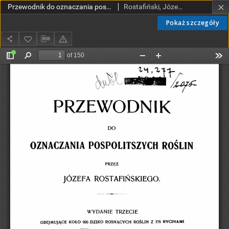
Przewodnik do oznaczania pospolitszych roślin. Z. 1. zawierający tekst / przez Józefa Rostafińskiego.
Rostafiński, Józef (1850-1928)
Pokaż szczegóły