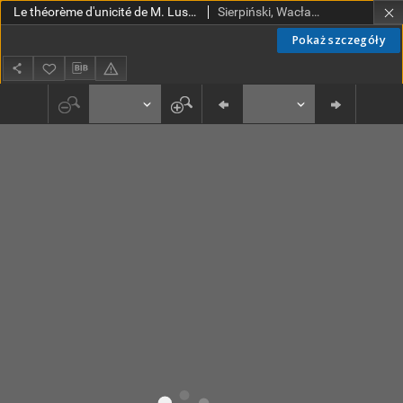
Le théorème d'unicité de M. Lusin pour les espaces abstraits
Sierpiński, Wacław (1882-1969). Red.; Mazurkiewicz, Stefan (1888-1945). Red.
Pokaż szczegóły