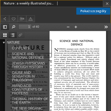
Nature : a weekly illustrated journal of science vol. 156 no. 3950 (1945)
Pokaż szczegóły