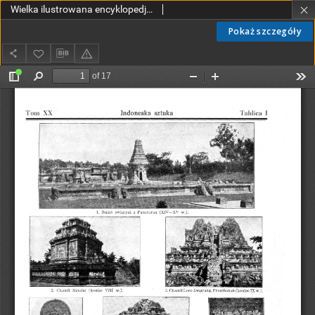
Wielka ilustrowana encyklopedja powszechna T. 20 (uzupełniający), H-Ż Tablice T20
Pokaż szczegóły