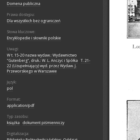
Domena publiczna
Prawa dostępu:
Dla wszystkich bez ograniczeń
Słowa kluczowe:
Encyklopedie i słowniki polskie
Uwagi:
W t. 15-20 nazwa wydaw.: Wydawnictwo
"Gutenberg", druk.: W. L. Anczyc i Spółka
;
T. 21-
22 (Uzupełniający) wyd. przez Wydaw. J.
Przeworskiego w Warszawie
Język:
pol
Format:
application/pdf
Typ zasobu:
książka
;
dokument piśmienniczy
Digitalizacja:
Biblioteka Politechniki Łódzkiej. Oddział