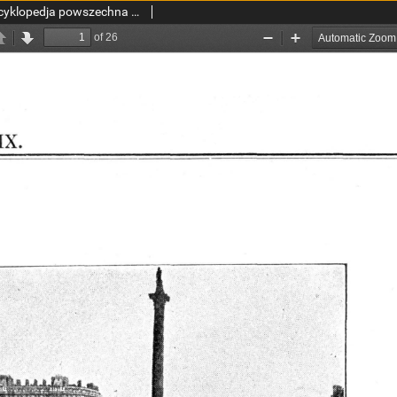
Wielka ilustrowana encyklopedja powszechna T. 9, Lauda - Małpy Tablice T9