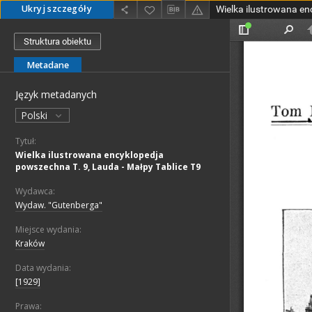
Ukryj szczegóły
Struktura obiektu
Metadane
Język metadanych
Polski
Tytuł:
Wielka ilustrowana encyklopedja
powszechna T. 9, Lauda - Małpy Tablice T9
Wydawca:
Wydaw. "Gutenberga"
Miejsce wydania:
Kraków
Data wydania:
[1929]
Prawa: