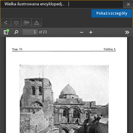
Wielka ilustrowana encyklopedja powszechna T. 6, Grecki język - Izasław Tablice T6
Pokaż szczegóły