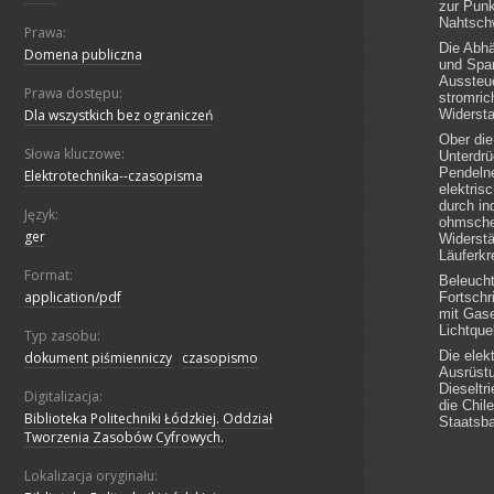
Prawa:
Domena publiczna
Prawa dostępu:
Dla wszystkich bez ograniczeń
Słowa kluczowe:
Elektrotechnika--czasopisma
Język:
ger
Format:
application/pdf
Typ zasobu:
dokument piśmienniczy
;
czasopismo
Digitalizacja:
Biblioteka Politechniki Łódzkiej. Oddział
Tworzenia Zasobów Cyfrowych.
Lokalizacja oryginału: