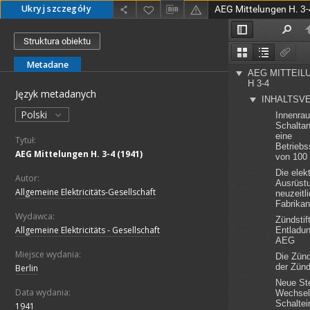
Ukryj szczegóły
AEG Mittelungen H. 3-
Struktura obiektu
Metadane
Język metadanych
Polski
Tytuł:
AEG Mittelungen H. 3-4 (1941)
Autor:
Allgemeine Elektricitäts-Gesellschaft
Wydawca:
Allgemeine Elektricitäts - Gesellschaft
Miejsce wydania:
Berlin
Data wydania:
1941