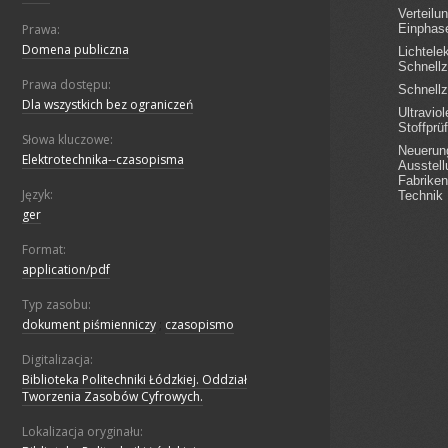
Prawa:
Domena publiczna
Prawa dostępu:
Dla wszystkich bez ograniczeń
Słowa kluczowe:
Elektrotechnika--czasopisma
Język:
ger
Format:
application/pdf
Typ zasobu:
dokument piśmienniczy
;
czasopismo
Digitalizacja:
Biblioteka Politechniki Łódzkiej. Oddział
Tworzenia Zasobów Cyfrowych.
Lokalizacja oryginału: