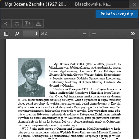
Mgr Bożena Zaorska (1927-2007) Gdańsk – AM)
Błaszkowska, Katarzyna
Pokaż szczegóły