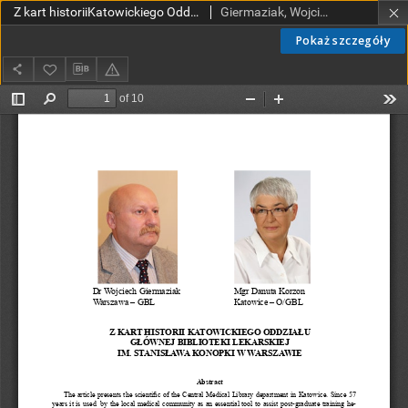
Z kart historiiKatowickiego Oddziału Głównej Biblioteki Lekarskiej im. Stanisława Konopki w Warszawie
Giermaziak, Wojciech; Korzon, Danuta
Pokaż szczegóły