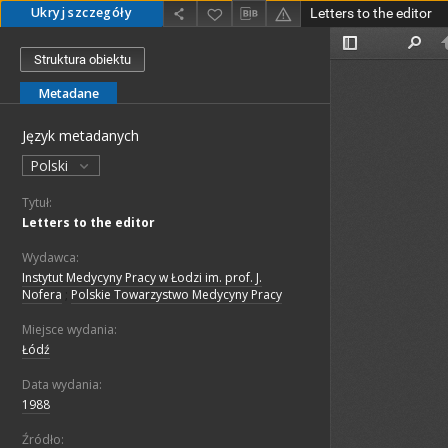
Ukryj szczegóły
Letters to the editor
Struktura obiektu
Metadane
Język metadanych
Polski
Tytuł:
Letters to the editor
Wydawca:
Instytut Medycyny Pracy w Łodzi im. prof. J.
Nofera
;
Polskie Towarzystwo Medycyny Pracy
Miejsce wydania:
Łódź
Data wydania:
1988
Źródło: