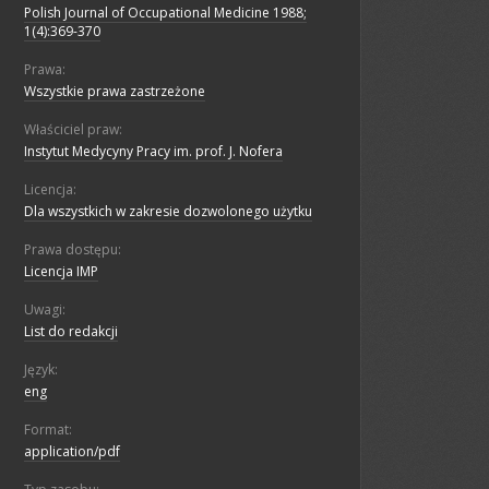
Polish Journal of Occupational Medicine 1988;
1(4):369-370
Prawa:
Wszystkie prawa zastrzeżone
Właściciel praw:
Instytut Medycyny Pracy im. prof. J. Nofera
Licencja:
Dla wszystkich w zakresie dozwolonego użytku
Prawa dostępu:
Licencja IMP
Uwagi:
List do redakcji
Język:
eng
Format:
application/pdf