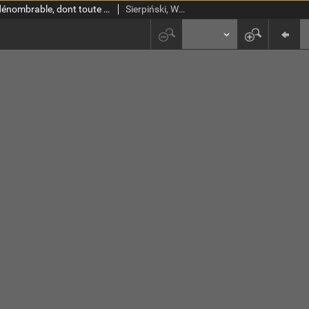
Sur un ensemble non dénombrable, dont toute image continue est de mesure nulle
Sierpiński, Wacław (1882-1969). Red.; Mazurkiewicz, Stefan (1888-1945). Red.