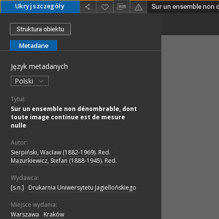
Ukryj szczegóły
Struktura obiektu
Metadane
Język metadanych
Polski
Tytuł:
Sur un ensemble non dénombrable, dont
toute image continue est de mesure
nulle
Autor:
Sierpiński, Wacław (1882-1969). Red.
;
Mazurkiewicz, Stefan (1888-1945). Red.
Wydawca:
[s.n.]
;
Drukarnia Uniwersytetu Jagiellońskiego
Miejsce wydania:
Warszawa
;
Kraków