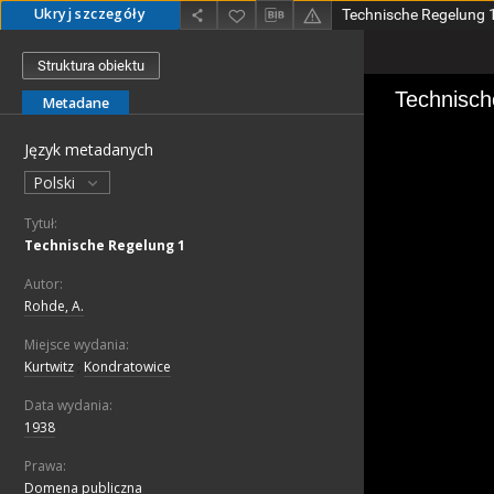
Ukryj szczegóły
Technische Regelung 
Struktura obiektu
Metadane
Język metadanych
Polski
Tytuł:
Technische Regelung 1
Autor:
Rohde, A.
Miejsce wydania:
Kurtwitz
;
Kondratowice
Data wydania:
1938
Prawa:
Domena publiczna