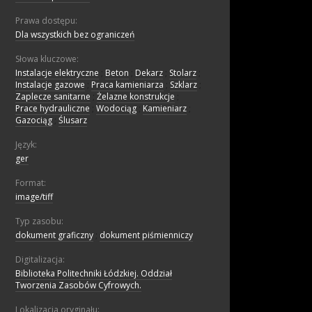
Prawa dostępu:
Dla wszystkich bez ograniczeń
Słowa kluczowe:
Instalacje elektryczne
;
Beton
;
Dekarz
;
Stolarz
;
Instalacje gazowe
;
Praca kamieniarza
;
Szklarz
;
Zaplecze sanitarne
;
Żelazne konstrukcje
;
Prace hydrauliczne
;
Wodociąg
;
Kamieniarz
;
Gazociąg
;
Ślusarz
Język:
ger
Format:
image/tiff
Typ zasobu:
dokument graficzny
;
dokument piśmienniczy
Digitalizacja:
Biblioteka Politechniki Łódzkiej. Oddział
Tworzenia Zasobów Cyfrowych.
Lokalizacja oryginału: