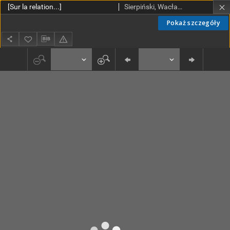
[Sur la relation...]
Sierpiński, Wacław (1882-1969). Red.; Mazurkiewicz, Stefan (1888-1945). Red.
Pokaż szczegóły