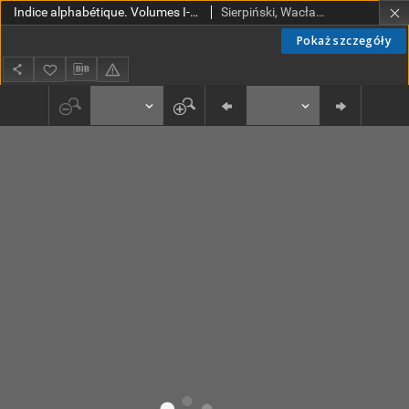
Indice alphabétique. Volumes I-XV 1920-1930
Sierpiński, Wacław (1882-1969). Red.; Mazurkiewicz, Stefan (1888-1945). Red.
Pokaż szczegóły