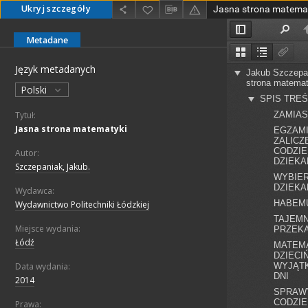
Ukryj szczegóły
Jasna strona matema
Metadane
Język metadanych
Polski
Tytuł:
Jasna strona matematyki
Autor:
Szczepaniak, Jakub.
Wydawca:
Wydawnictwo Politechniki Łódzkiej
Miejsce wydania:
Łódź
Data wydania:
2014
Prawa: