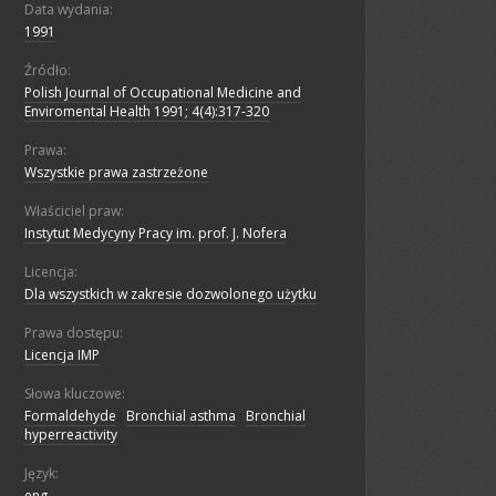
Data wydania:
1991
Źródło:
Polish Journal of Occupational Medicine and
Enviromental Health 1991; 4(4):317-320
Prawa:
Wszystkie prawa zastrzeżone
Właściciel praw:
Instytut Medycyny Pracy im. prof. J. Nofera
Licencja:
Dla wszystkich w zakresie dozwolonego użytku
Prawa dostępu:
Licencja IMP
Słowa kluczowe:
Formaldehyde
;
Bronchial asthma
;
Bronchial
hyperreactivity
Język:
eng