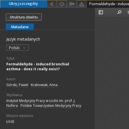
Ukryj szczegóły
Struktura obiektu
Metadane
Język metadanych
Polski
Tytuł:
Formaldehyde - induced bronchial
asthma - does it really exist?
Autor:
Górski, Paweł
;
Krakowiak, Anna
Wydawca:
Instytut Medycyny Pracy w Łodzi im. prof. J.
Nofera
;
Polskie Towarzystwo Medycyny Pracy
Miejsce wydania:
Łódź