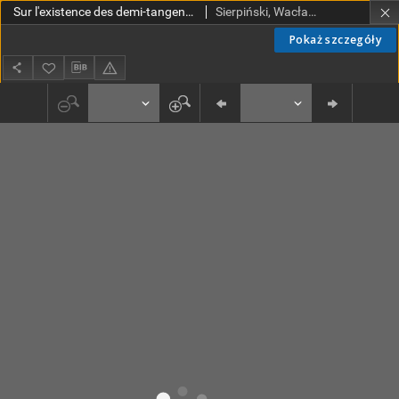
Sur l'existence des demi-tangentes a une courbe de Jordan
Sierpiński, Wacław (1882-1969). Red.; Mazurkiewicz, Stefan (1888-1945). Red.
Pokaż szczegóły