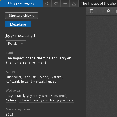
Ukryj szczegóły
Struktura obiektu
Metadane
Język metadanych
Polski
Tytuł:
The impact of the chemical industry on
the human environment
Autor:
Dutkiewicz, Tadeusz
;
Rolecki, Ryszard
;
Kończalik, Jerzy
;
Świątczak, Janusz
Wydawca:
Instytut Medycyny Pracy w Łodzi im. prof. J.
Nofera
;
Polskie Towarzystwo Medycyny Pracy
Miejsce wydania:
Łódź