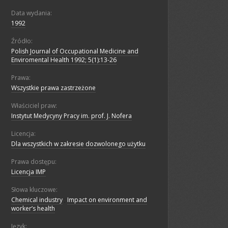
Data wydania:
1992
Źródło:
Polish Journal of Occupational Medicine and
Enviromental Health 1992; 5(1):13-26
Prawa:
Wszystkie prawa zastrzeżone
Właściciel praw:
Instytut Medycyny Pracy im. prof. J. Nofera
Licencja:
Dla wszystkich w zakresie dozwolonego użytku
Prawa dostępu:
Licencja IMP
Słowa kluczowe:
Chemical industry
;
Impact on environment and
worker’s health
Język: