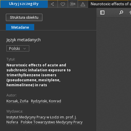
Ukryj szczegóły
Struktura obiektu
Metadane
Język metadanych
Polski
Tytuł:
Neurotoxic effects of acute and
subchronic inhalation exposure to
trimethylbenzene isomers
(pseudocumene, mesitylene,
hemimelitene) in rats
Autor:
Korsak, Zofia
;
Rydzyński, Konrad
Wydawca:
Instytut Medycyny Pracy w Łodzi im. prof. J.
Nofera
;
Polskie Towarzystwo Medycyny Pracy