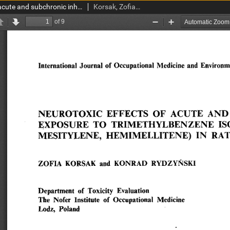
Neurotoxic effects of acute and subchronic inhalation exposure to trimethylbenzene isomers (pseudocumene, mesitylene, hemimelitene) in rats
Korsak, Zofia; Rydzyński, Konrad