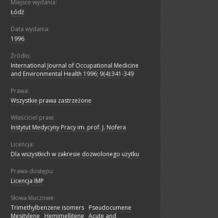
Miejsce wydania:
Łódź
Data wydania:
1996
Źródło:
International Journal of Occupational Medicine
and Environmental Health 1996; 9(4):341-349
Prawa:
Wszystkie prawa zastrzeżone
Właściciel praw:
Instytut Medycyny Pracy im. prof. J. Nofera
Licencja:
Dla wszystkich w zakresie dozwolonego użytku
Prawa dostępu:
Licencja IMP
Słowa kluczowe:
Trimethylbenzene isomers
;
Pseudocumene
;
Mesitylene
;
Hemimellitene
;
Acute and