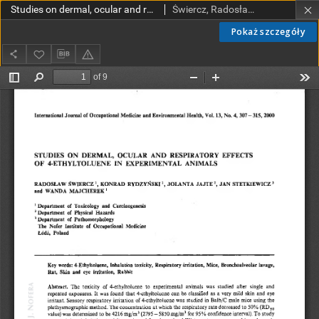
Studies on dermal, ocular and respiratory effects of 4-ethyltoluene in experimental animals
Świercz, Radosław; Rydzyński, Konrad; Jajte, Jolanta; Stetkiewicz, Jan; Majcherek, Wanda
Pokaż szczegóły