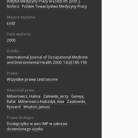
Instytut Medycyny Pracy w Łodzi im. prof. J.
Nofera
;
Polskie Towarzystwo Medycyny Pracy
Miejsce wydania:
Łódź
Data wydania:
2000
Źródło:
International Journal of Occupational Medicine
and Environmental Health 2000; 13(3):185-193
Prawa:
Wszystkie prawa zastrzeżone
Właściciel praw:
Milnerowicz, Halina
;
Zalewski, Jerzy
;
Geneja,
Rafał
;
Milnerowicz-Nabzdyk, Ewa
;
Zasiłowski,
Ryszard
;
Woytoń, Janusz
Prawa dostępu:
Dostęp tylko w sieci IMP w zakresie
dozwolonego użytku