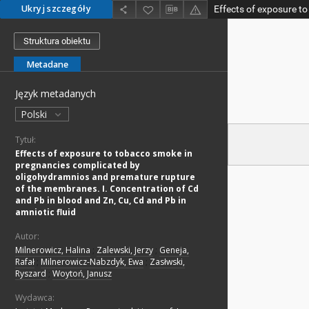
Ukryj szczegóły
Struktura obiektu
Metadane
Język metadanych
Polski
Tytuł:
Effects of exposure to tobacco smoke in
pregnancies complicated by
oligohydramnios and premature rupture
of the membranes. I. Concentration of Cd
and Pb in blood and Zn, Cu, Cd and Pb in
amniotic fluid
Autor:
Milnerowicz, Halina
;
Zalewski, Jerzy
;
Geneja,
Rafał
;
Milnerowicz-Nabzdyk, Ewa
;
Zasłwski,
Ryszard
;
Woytoń, Janusz
Wydawca: