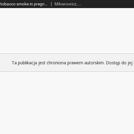
Effects of exposure to tobacco smoke in pregnancies complicated by oligohydramnios and premature rupture of the membranes. I. Concentration of Cd and Pb in blood and Zn, Cu, Cd and Pb in amniotic fluid
Milnerowicz, Halina; Zalewski, Jerzy; Geneja, Rafał; Milnerowicz-Nabzdyk, Ewa; Zasłwski, Ryszard; Woytoń, Janusz
Ta publikacja jest chroniona prawem autorskim. Dostęp do jej 