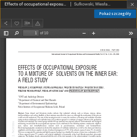
Effects of occupational exposure to a mixture of solvents on the inner ear: a field study
Sułkowski, Wiesław J.; Kowalska, Sylwia; Matyja, Wojciech; Guzek, Wojciech.; Wesołowski, Wiktor; Szymczak, Wiesław; Kostrzewski, Przemysław
Pokaż szczegóły