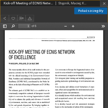
Kick-off Meeting of ECNIS Network of Excellence. Warszawa, Poland, 23-26 May 2005
Stępnik, Maciej; Kaźmierczak, Katarzyna
Pokaż szczegóły