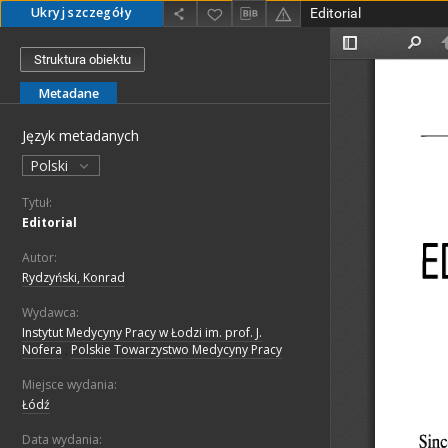
Ukryj szczegóły
Editorial
Struktura obiektu
Metadane
Język metadanych
Polski
Tytuł:
Editorial
Autor:
Rydzyński, Konrad
Wydawca:
Instytut Medycyny Pracy w Łodzi im. prof. J.
Nofera
;
Polskie Towarzystwo Medycyny Pracy
Miejsce wydania:
Łódź
Data wydania: