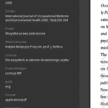
2005
Źródło:
International Journal of Occupational Medicine
and Environmental Health 2005; 18(4):303-304
Prawa:
Wszystkie prawa zastrzeżone
Właściciel praw:
Instytut Medycyny Pracy im. prof. J. Nofera
Licencja:
Dla wszystkich w zakresie dozwolonego użytku
Prawa dostępu:
Licencja IMP
Język:
eng
Format:
application/pdf