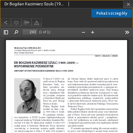
Dr Bogdan Kazimierz Szulc (1949-2009) - wspomnienie pośmiertne
Pokaż szczegóły