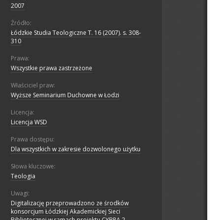
2007
Źródło:
Łódzkie Studia Teologiczne T. 16 (2007). s. 308-
310
Prawa:
Wszystkie prawa zastrzeżone
Właściciel praw:
Wyższe Seminarium Duchowne w Łodzi
Licencja:
Licencja WSD
Prawa dostępu:
Dla wszystkich w zakresie dozwolonego użytku
Słowa kluczowe:
Teologia
Uwagi:
Digitalizację przeprowadzono ze środków
konsorcjum Łódzkiej Akademickiej Sieci
Bibliotecznej w ramach projektu CYBRA 2