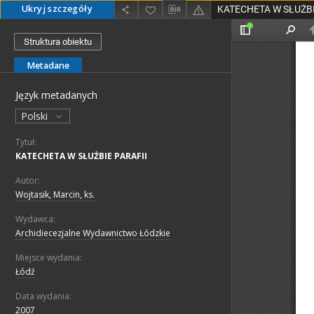
Ukryj szczegóły
KATECHETA W SŁUŻBI
Struktura obiektu
Metadane
Język metadanych
Polski
Tytuł:
KATECHETA W SŁUŻBIE PARAFII
Autor:
Wojtasik, Marcin, ks.
Wydawca:
Archidiecezjalne Wydawnictwo Łódzkie
Miejsce wydania:
Łódź
Data wydania:
2007