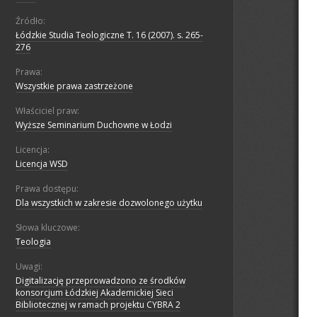
Źródło:
Łódzkie Studia Teologiczne T. 16 (2007). s. 265-
276
Prawa:
Wszystkie prawa zastrzeżone
Właściciel praw:
Wyższe Seminarium Duchowne w Łodzi
Licencja:
Licencja WSD
Prawa dostępu:
Dla wszystkich w zakresie dozwolonego użytku
Słowa kluczowe:
Teologia
Uwagi:
Digitalizację przeprowadzono ze środków
konsorcjum Łódzkiej Akademickiej Sieci
Bibliotecznej w ramach projektu CYBRA 2