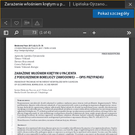
Zarażenie włośniem krętym u pacjenta z podejrzeniem boreliozy zawodowej - opis przypadku
Lipińska-Ojrzanowska, Agnieszka; Wittczak, Tomasz; Krzyczmanik, Dariusz; Pałczyński, Cezary; Walusiak-Skorupa, Jolanta
Pokaż szczegóły