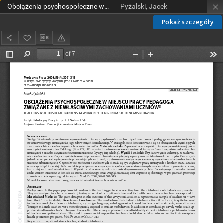
Obciążenia psychospołeczne w miejscu pracy pedagoga związane z niewłaściwymi zachowaniami uczniów
Pyżalski, Jacek
Pokaż szczegóły