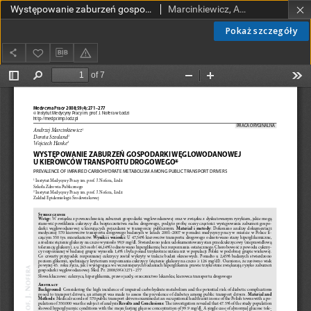
Występowanie zaburzeń gospodarki węglowodanowej u kierowców transportu drogowego
Marcinkiewicz, Andrzej; Szosland, Dorota; Hanke, Wojciech
Pokaż szczegóły