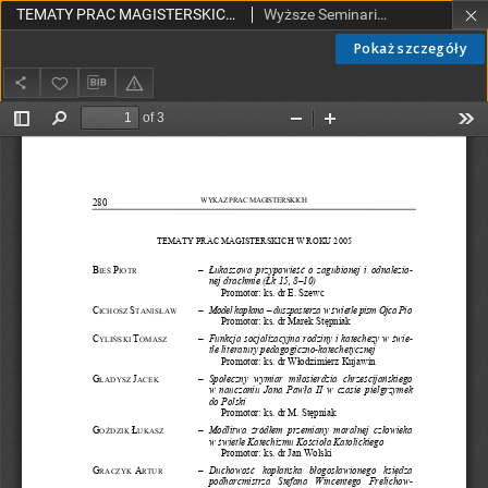
TEMATY PRAC MAGISTERSKICH W ROKU 2005
Wyższe Seminarium Duchowne w Łodzi
Pokaż szczegóły