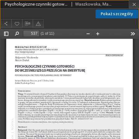
Psychologiczne czynniki gotowości do wcześniejszego przejścia na emeryturę
Waszkowska, Małgorzata; Drabek, Marcin
Pokaż szczegóły